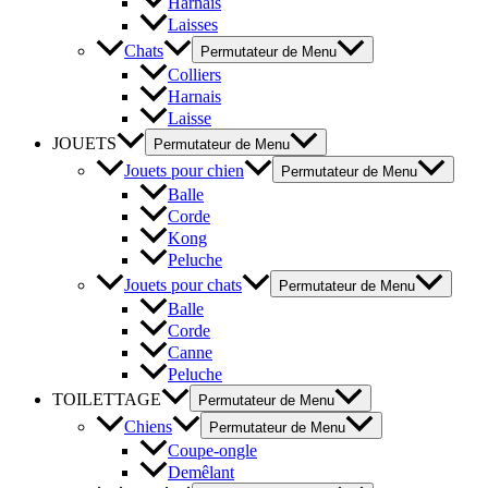
Harnais
Laisses
Chats
Permutateur de Menu
Colliers
Harnais
Laisse
JOUETS
Permutateur de Menu
Jouets pour chien
Permutateur de Menu
Balle
Corde
Kong
Peluche
Jouets pour chats
Permutateur de Menu
Balle
Corde
Canne
Peluche
TOILETTAGE
Permutateur de Menu
Chiens
Permutateur de Menu
Coupe-ongle
Demêlant