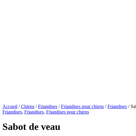
Accueil
/
Chiens
/
Friandises
/
Friandises pour chiens
/
Friandises
/ Sa
Friandises
,
Friandises
,
Friandises pour chiens
Sabot de veau