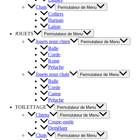
Chats
Permutateur de Menu
Colliers
Harnais
Laisse
JOUETS
Permutateur de Menu
Jouets pour chien
Permutateur de Menu
Balle
Corde
Kong
Peluche
Jouets pour chats
Permutateur de Menu
Balle
Corde
Canne
Peluche
TOILETTAGE
Permutateur de Menu
Chiens
Permutateur de Menu
Coupe-ongle
Demêlant
Chats
Permutateur de Menu