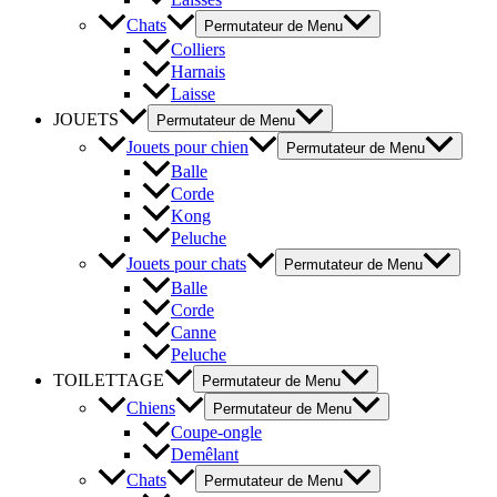
Chats
Permutateur de Menu
Colliers
Harnais
Laisse
JOUETS
Permutateur de Menu
Jouets pour chien
Permutateur de Menu
Balle
Corde
Kong
Peluche
Jouets pour chats
Permutateur de Menu
Balle
Corde
Canne
Peluche
TOILETTAGE
Permutateur de Menu
Chiens
Permutateur de Menu
Coupe-ongle
Demêlant
Chats
Permutateur de Menu