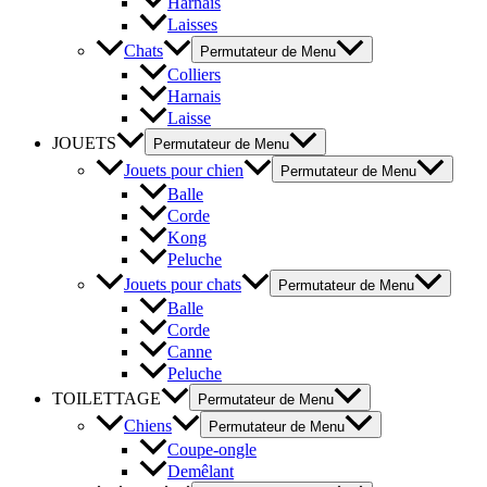
Harnais
Laisses
Chats
Permutateur de Menu
Colliers
Harnais
Laisse
JOUETS
Permutateur de Menu
Jouets pour chien
Permutateur de Menu
Balle
Corde
Kong
Peluche
Jouets pour chats
Permutateur de Menu
Balle
Corde
Canne
Peluche
TOILETTAGE
Permutateur de Menu
Chiens
Permutateur de Menu
Coupe-ongle
Demêlant