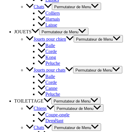
Chats
Permutateur de Menu
Colliers
Harnais
Laisse
JOUETS
Permutateur de Menu
Jouets pour chien
Permutateur de Menu
Balle
Corde
Kong
Peluche
Jouets pour chats
Permutateur de Menu
Balle
Corde
Canne
Peluche
TOILETTAGE
Permutateur de Menu
Chiens
Permutateur de Menu
Coupe-ongle
Demêlant
Chats
Permutateur de Menu