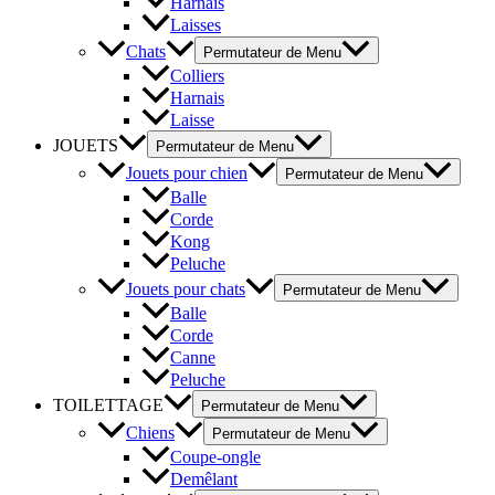
Harnais
Laisses
Chats
Permutateur de Menu
Colliers
Harnais
Laisse
JOUETS
Permutateur de Menu
Jouets pour chien
Permutateur de Menu
Balle
Corde
Kong
Peluche
Jouets pour chats
Permutateur de Menu
Balle
Corde
Canne
Peluche
TOILETTAGE
Permutateur de Menu
Chiens
Permutateur de Menu
Coupe-ongle
Demêlant