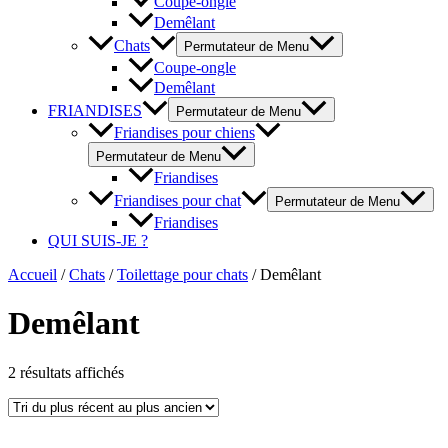
Coupe-ongle
Demêlant
Chats
Permutateur de Menu
Coupe-ongle
Demêlant
FRIANDISES
Permutateur de Menu
Friandises pour chiens
Permutateur de Menu
Friandises
Friandises pour chat
Permutateur de Menu
Friandises
QUI SUIS-JE ?
Accueil
/
Chats
/
Toilettage pour chats
/ Demêlant
Demêlant
2 résultats affichés