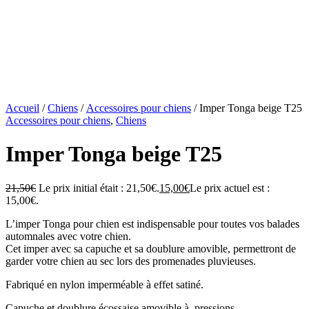
Accueil
/
Chiens
/
Accessoires pour chiens
/ Imper Tonga beige T25
Accessoires pour chiens
,
Chiens
Imper Tonga beige T25
21,50
€
Le prix initial était : 21,50€.
15,00
€
Le prix actuel est :
15,00€.
L’imper Tonga pour chien est indispensable pour toutes vos balades
automnales avec votre chien.
Cet imper avec sa capuche et sa doublure amovible, permettront de
garder votre chien au sec lors des promenades pluvieuses.
Fabriqué en nylon imperméable à effet satiné.
Capuche et doublure écossaise amovible à pressions.