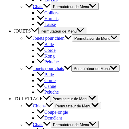
Chats
Permutateur de Menu
Colliers
Harnais
Laisse
JOUETS
Permutateur de Menu
Jouets pour chien
Permutateur de Menu
Balle
Corde
Kong
Peluche
Jouets pour chats
Permutateur de Menu
Balle
Corde
Canne
Peluche
TOILETTAGE
Permutateur de Menu
Chiens
Permutateur de Menu
Coupe-ongle
Demêlant
Chats
Permutateur de Menu