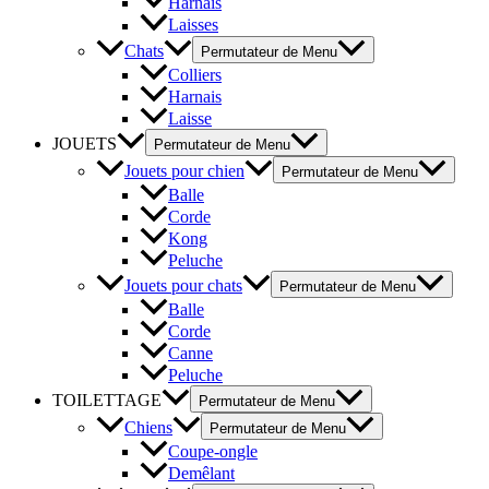
Harnais
Laisses
Chats
Permutateur de Menu
Colliers
Harnais
Laisse
JOUETS
Permutateur de Menu
Jouets pour chien
Permutateur de Menu
Balle
Corde
Kong
Peluche
Jouets pour chats
Permutateur de Menu
Balle
Corde
Canne
Peluche
TOILETTAGE
Permutateur de Menu
Chiens
Permutateur de Menu
Coupe-ongle
Demêlant